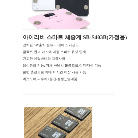
아이리버 스마트 체중계 SB-S403B(가정용)
강력한 5W출력 울트라 베이스 사운드
컴팩트 한 사이즈에 대형 스피커 유닛 탑재
견고한 메탈바디의 고급사양
음성통화 기능, 자체 곡넘김,볼륨조절,정지/재생 기능
한번 충전으로 최대 10시간 이상 사용 가능
아웃도어 파우치 (등산/캠핑)_별매품