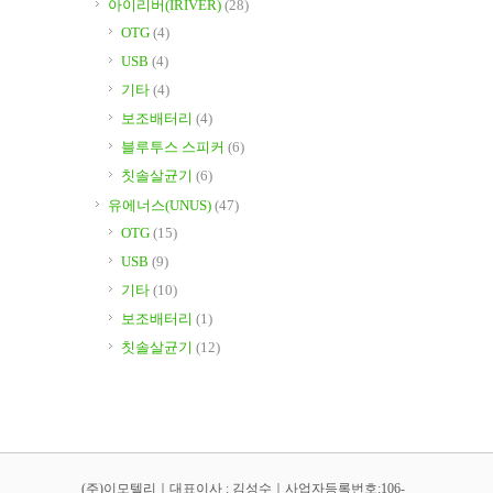
아이리버(IRIVER)
(28)
OTG
(4)
USB
(4)
기타
(4)
보조배터리
(4)
블루투스 스피커
(6)
칫솔살균기
(6)
유에너스(UNUS)
(47)
OTG
(15)
USB
(9)
기타
(10)
보조배터리
(1)
칫솔살균기
(12)
(주)이모텔리｜대표이사 : 김성수｜사업자등록번호:106-